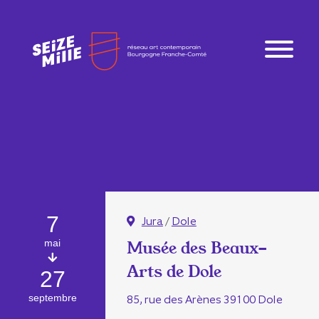
7
Jura
/
Dole
mai
Musée des Beaux-
Arts de Dole
27
septembre
85, rue des Arènes 39100 Dole