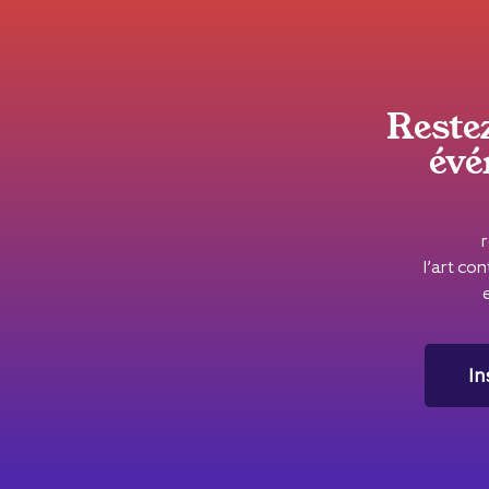
Reste
évé
l’art c
In