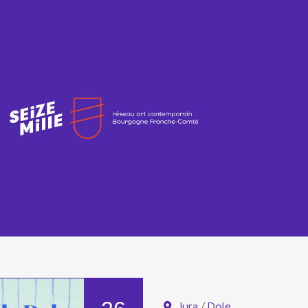
Jura
/
Dole