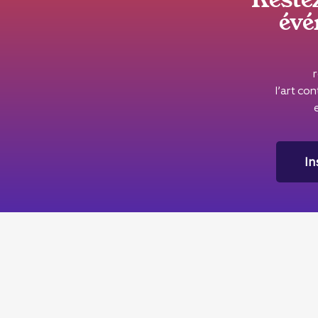
évé
l’art c
In
DRAC