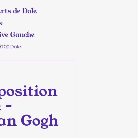
rts de Dole
le
ive Gauche
9100 Dole
xposition
 –
Van Gogh