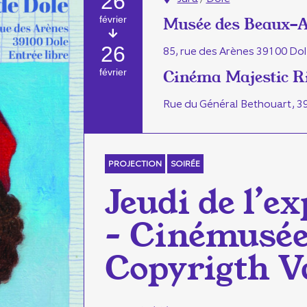
26
février
Musée des Beaux-A
26
85, rue des Arènes 39100 Do
février
Cinéma Majestic R
Rue du Général Bethouart, 3
PROJECTION
SOIRÉE
Jeudi de l’e
– Cinémusée
Copyrigth 