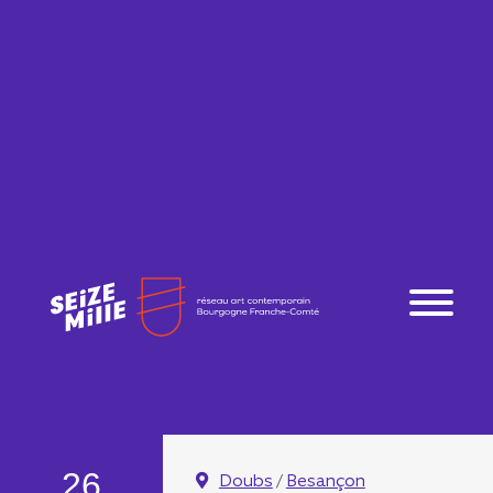
26
Doubs
/
Besançon