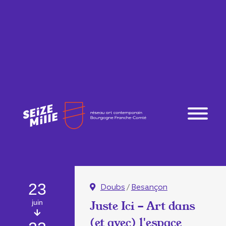
23
Doubs
/
Besançon
juin
Juste Ici - Art dans
(et avec) l'espace