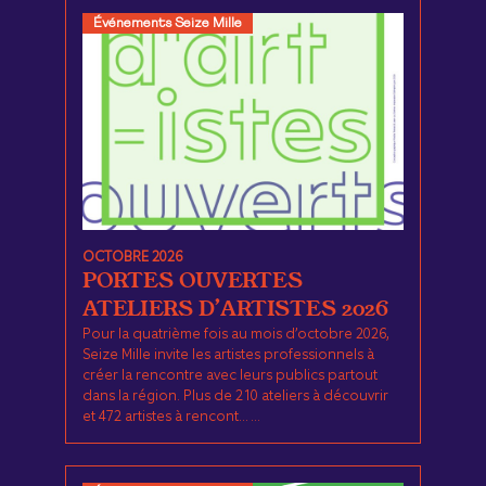
Événements Seize Mille
OCTOBRE 2026
PORTES OUVERTES
ATELIERS D’ARTISTES 2026
Pour la quatrième fois au mois d’octobre 2026,
Seize Mille invite les artistes professionnels à
créer la rencontre avec leurs publics partout
dans la région. Plus de 210 ateliers à découvrir
et 472 artistes à rencont... ...