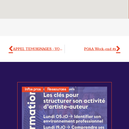
APPEL TEMOIGNAGES – VOTRE ARBRE -JUDITH AVENEL & LE RUBAN VERT (21)
POAA Week-end #1
Infos pros
Ressources