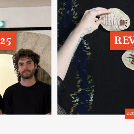
025
RE
oct