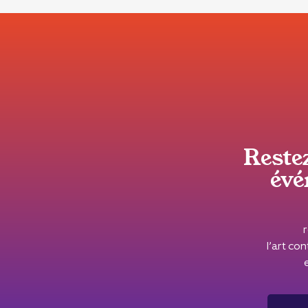
Reste
évé
l’art c