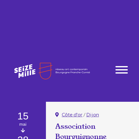
15
Côte d'or
/
Dijon
mai
Association
Bourguignonne