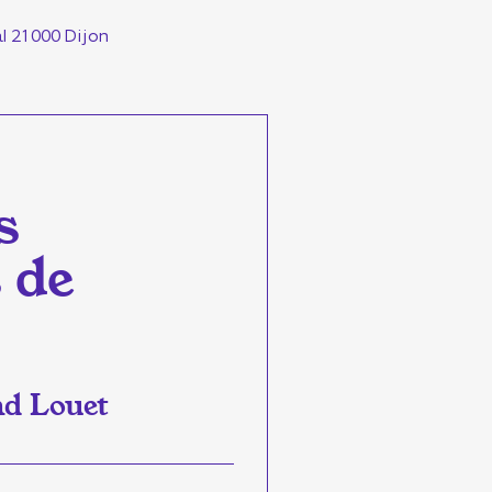
al 21000 Dijon
s
 de
nd Louet