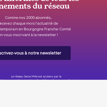
nements du réseau
Comme nos 2000 abonnés,
recevez chaque mois l’actualité de
ontemporain en Bourgogne Franche-Comté
en vous inscrivant à la newsletter !
scrivez-vous à notre newsletter
Le réseau Seize Mille est soutenu par la
 Bourgogne Franche-Comté
, la
Région Bourgogne Franche-
Comté
& la
Ville de Besançon
.
Seize Mille est membre du
CIPAC
© 2025 - Tous droits réservés