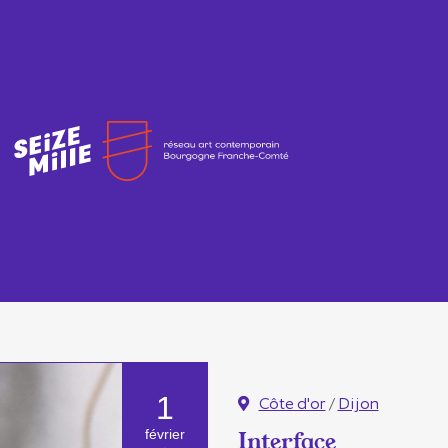
1
Côte d'or
/
Dijon
février
Interface