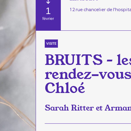
1
12 rue chancelier de l’hospit
février
VISITE
BRUITS – le
rendez-vous
Chloé
Sarah Ritter et Arma