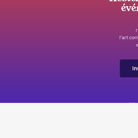
évé
l’art c
In
DRAC