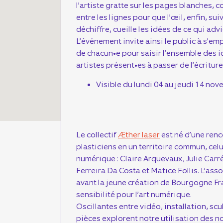
l’artiste gratte sur les pages blanches, 
entre les lignes pour que l’œil, enfin, suive
déchiffre, cueille les idées de ce qui ad
L’événement invite ainsi le public à s’emp
de chacun•e pour saisir l’ensemble des i
artistes présent•es à passer de l’écritur
Visible du lundi 04 au jeudi 14 nov
Le collectif
Æther laser
est né d’une renc
plasticiens en un territoire commun, celu
numérique : Claire Arquevaux, Julie Car
Ferreira Da Costa et Matice Follis. L’ass
avant la jeune création de Bourgogne F
sensibilité pour l’art numérique.
Oscillantes entre vidéo, installation, sc
pièces explorent notre utilisation des 