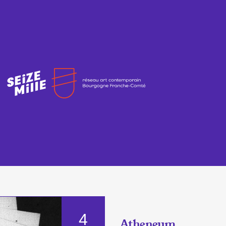
4
Atheneum