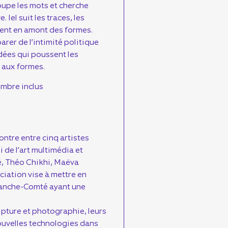
coupe les mots et cherche
. Iel suit les traces, les
vient en amont des formes.
arer de l’intimité politique
dées qui poussent les
e aux formes.
embre inclus
ontre entre cinq artistes
i de l’art multimédia et
ré, Théo Chikhi, Maëva
ociation vise à mettre en
ranche-Comté ayant une
ulpture et photographie, leurs
nouvelles technologies dans