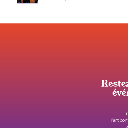
Reste
évé
l’art c