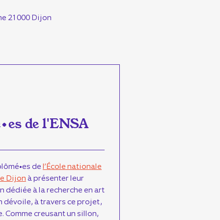
e 21000 Dijon
é•es de l'ENSA
iplômé•es de
l’École nationale
de Dijon
à présenter leur
 dédiée à la recherche en art
dévoile, à travers ce projet,
ue. Comme creusant un sillon,