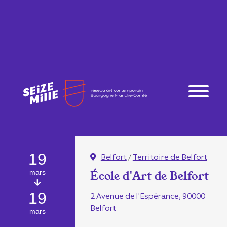
19
Belfort
/
Territoire de Belfort
mars
École d'Art de Belfort
19
2 Avenue de l'Espérance, 90000
Belfort
mars