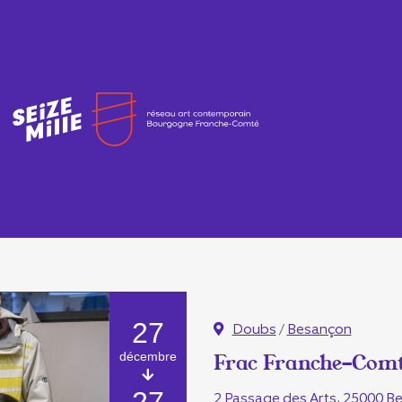
27
Doubs
/
Besançon
décembre
Frac Franche-Com
2 Passage des Arts, 25000 B