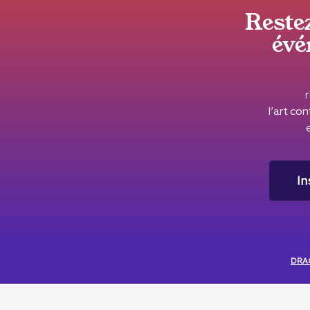
Reste
évé
l’art c
In
DRAC