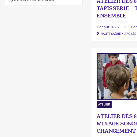
ATELIER DÈS 8
TAPISSERIE - 
ENSEMBLE
12 août 2026
12 
-
HAUTE-SAÔNE
ARC-LÈS
ATELIER
ATELIER DÈS 8
MIXAGE SONOR
CHANGEMENT 