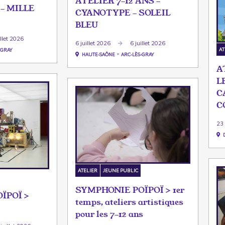
ATELIER 7-12 ANS -
- MILLE
CYANOTYPE - SOLEIL
BLEU
illet 2026
6 juillet 2026
6 juillet 2026
AT
-GRAY
-
HAUTE-SAÔNE
ARC-LÈS-GRAY
A
L
C
C
23
ATELIER
JEUNE PUBLIC
SYMPHONIE POÏPOÏ > 1er
ÏPOÏ >
temps, ateliers artistiques
pour les 7-12 ans