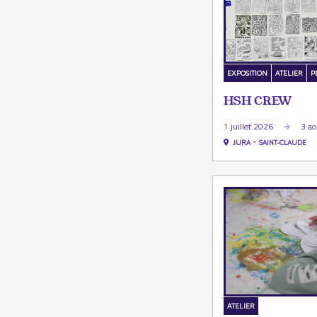
EXPOSITION
ATELIER
P
HSH CREW
1 juillet 2026
3 a
-
JURA
SAINT-CLAUDE
ATELIER