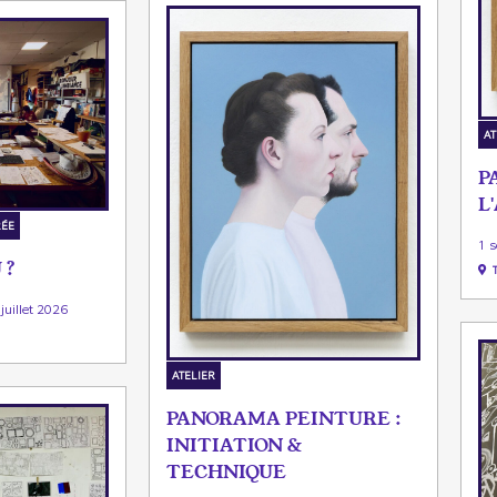
AT
P
L
RÉE
1 
 ?
juillet 2026
ATELIER
PANORAMA PEINTURE :
INITIATION &
TECHNIQUE