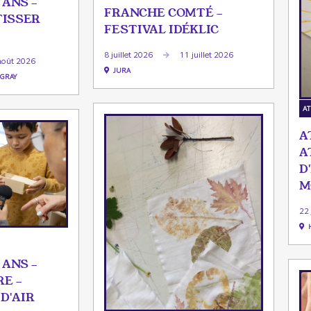
 ANS -
FRANCHE COMTÉ -
TISSER
FESTIVAL IDÉKLIC
8 juillet 2026
11 juillet 2026
août 2026
JURA
-GRAY
AT
A
A
D
M
22 
 ANS -
E -
D'AIR