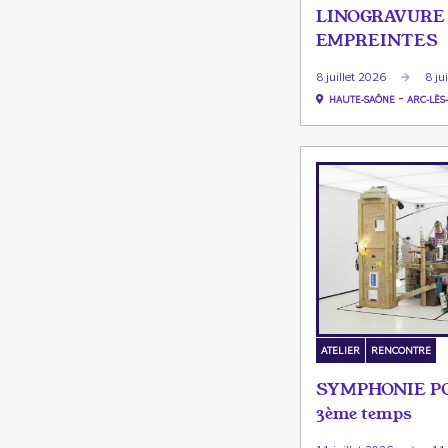
LINOGRAVURE 
EMPREINTES
8 juillet 2026
8 ju
-
HAUTE-SAÔNE
ARC-LÈS
ATELIER
RENCONTRE
SYMPHONIE PO
3ème temps