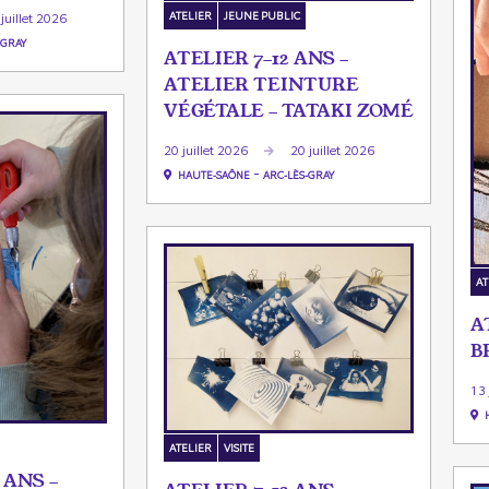
ATELIER
JEUNE PUBLIC
juillet 2026
-GRAY
ATELIER 7-12 ANS -
ATELIER TEINTURE
VÉGÉTALE - TATAKI ZOMÉ
20 juillet 2026
20 juillet 2026
-
HAUTE-SAÔNE
ARC-LÈS-GRAY
AT
A
B
13 
ATELIER
VISITE
 ANS -