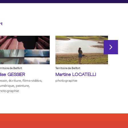
rt
rritoire de Belfort
Territoire de Belfort
lise
GESSIER
Martine
LOCATELLI
essin, écriture, films-vidéos,
photographie
umérique, peinture,
hotographie