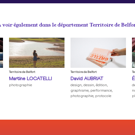
 voir également dans le département
Territoire de Belfo
Territoire de Belfort
Territoire de Belfort
Te
Martine
LOCATELLI
David
AUBRIAT
É
photographie
design, dessin, édition,
d
graphisme, performance,
n
photographie, protocole
p