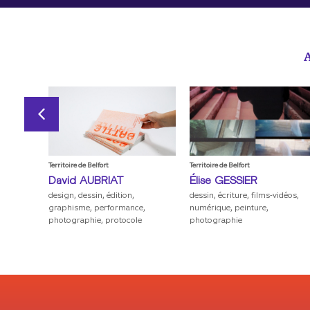
A
Territoire de Belfort
Territoire de Belfort
I
David
AUBRIAT
Élise
GESSIER
design, dessin, édition,
dessin, écriture, films-vidéos,
graphisme, performance,
numérique, peinture,
photographie, protocole
photographie