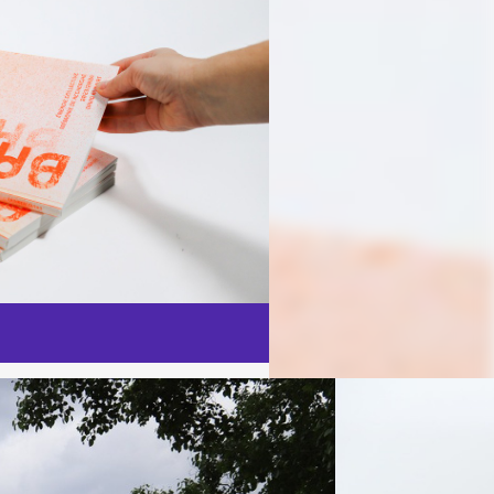
raphisme
/