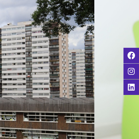
e
Protocoles
/
s milieu scolaire
uction ou postproduction