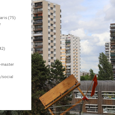
Performance
Photographi
/
Je travaille avec des scolaires
aris (75)
e
-
Propose des interventions en et hor
-
Ouvert à la collaboration, coprod
avec d’autres artistes
42)
-
Médiation artistique
-
Commissariat d’exposition
t-master
90000 Belfort
/social
07 89 54 18 35
david.aubriat@gmail.com
Site internet
Instagram