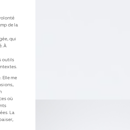
volonté
amp de la
gée, qui
é. À
 outils
ontextes.
 Elle me
nsions,
n
aces où
nts
ées. La
paiser,