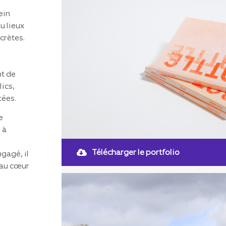
ein
u lieux
crètes.
nt de
ics,
tées.
e
 à
Télécharger le portfolio
ngagé, il
é au cœur
médiums
Design
Dessin
Éditions
G
/
/
/