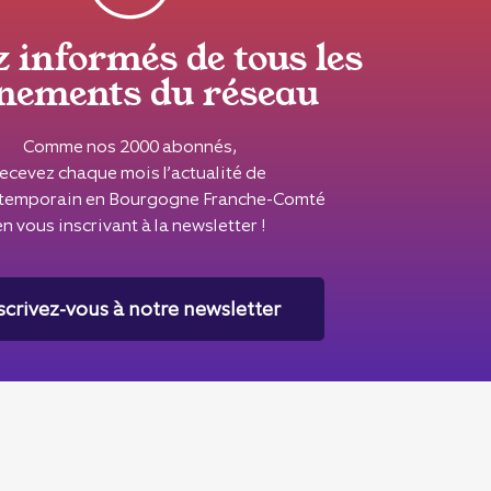
z informés de tous les
nements du réseau
Comme nos 2000 abonnés,
recevez chaque mois l’actualité de
ontemporain en Bourgogne Franche-Comté
en vous inscrivant à la newsletter !
scrivez-vous à notre newsletter
Le réseau Seize Mille est soutenu par la
 Bourgogne Franche-Comté
, la
Région Bourgogne Franche-
Comté
& la
Ville de Besançon
.