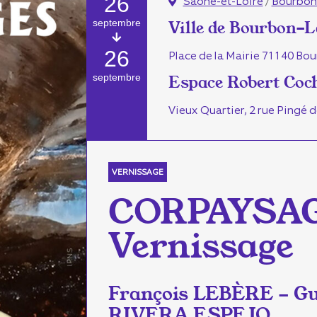
26
Saône-et-Loire
/
Bourbon
septembre
Ville de Bourbon-
26
Place de la Mairie 71140 Bo
septembre
Espace Robert Coc
Vieux Quartier, 2 rue Pingé de
VERNISSAGE
CORPAYSAG
Vernissage
François LEBÈRE - Gu
RIVERA ESPEJO