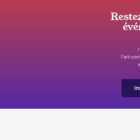
Reste
évé
l’art c
In
DRAC