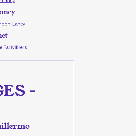
-Lancy
Lancy
urbon-Lancy
het
 Farivilliers
ES –
illermo