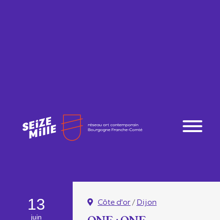
13
Côte d'or
/
Dijon
juin