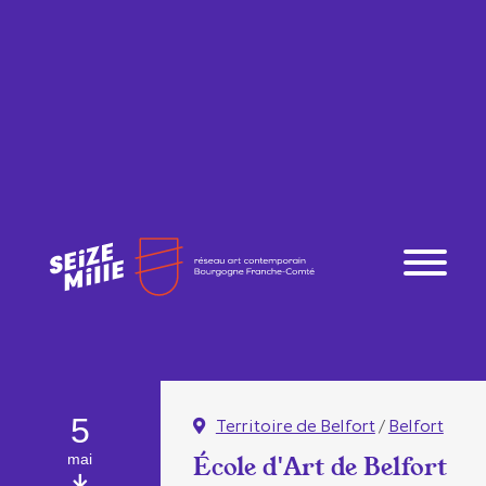
5
Territoire de Belfort
/
Belfort
mai
École d'Art de Belfort