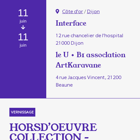
11
Côte d'or
/
Dijon
juin
Interface
11
12 rue chancelier de l’hospital
21000 Dijon
juin
le U • B1 assoclation
ArtKaravane
4 rue Jacques Vincent, 21200
Beaune
VERNISSAGE
HORSD’OEUVRE
COLLECTION –