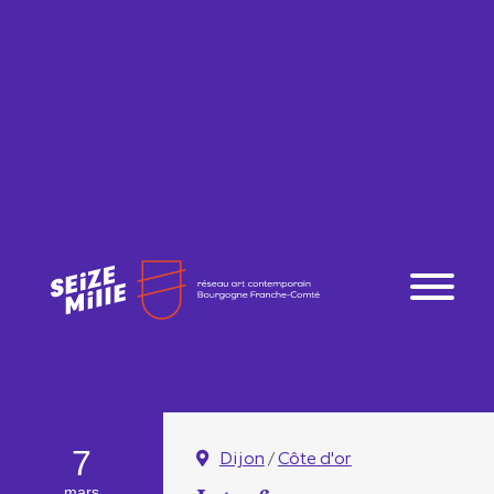
7
Dijon
/
Côte d'or
mars