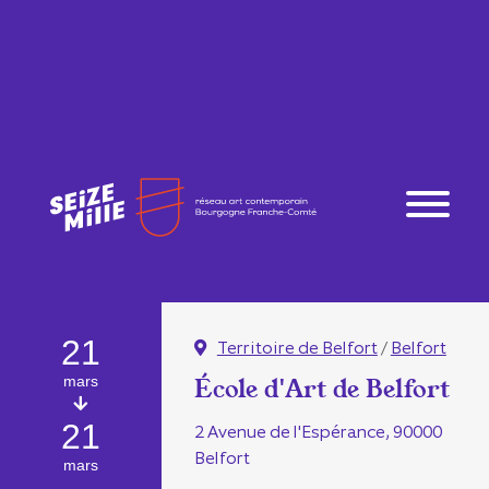
21
Territoire de Belfort
/
Belfort
mars
École d'Art de Belfort
21
2 Avenue de l'Espérance, 90000
Belfort
mars