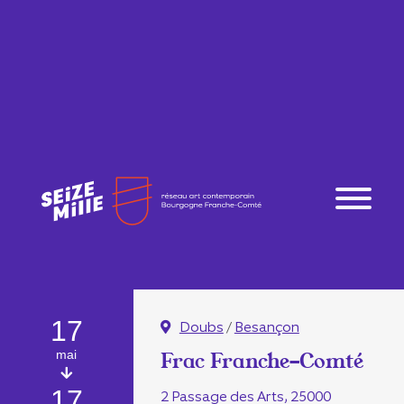
17
Doubs
/
Besançon
mai
Frac Franche-Comté
17
2 Passage des Arts, 25000