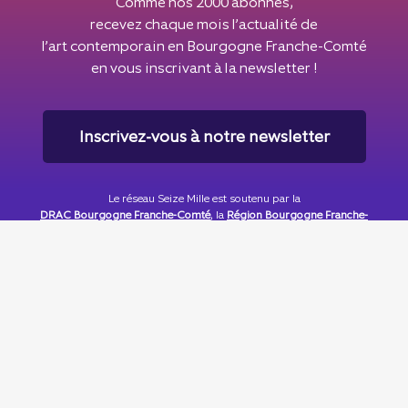
Comme nos 2000 abonnés,
recevez chaque mois l’actualité de
l’art contemporain en Bourgogne Franche-Comté
en vous inscrivant à la newsletter !
Inscrivez-vous à notre newsletter
Le réseau Seize Mille est soutenu par la
DRAC Bourgogne Franche-Comté
, la
Région Bourgogne Franche-
Comté
& la
Ville de Besançon
.
Seize Mille est membre du
CIPAC
© 2025 - Tous droits réservés
CONNEXION
Mentions légales
Une réalisation DIGITALE DELUXE