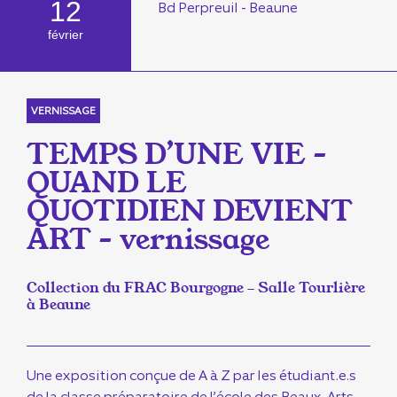
12
Bd Perpreuil - Beaune
février
VERNISSAGE
TEMPS D’UNE VIE –
QUAND LE
QUOTIDIEN DEVIENT
ART – vernissage
Collection du FRAC Bourgogne - Salle Tourlière
à Beaune
Une exposition conçue de A à Z par les étudiant.e.s
de la classe préparatoire de l’école des Beaux-Arts