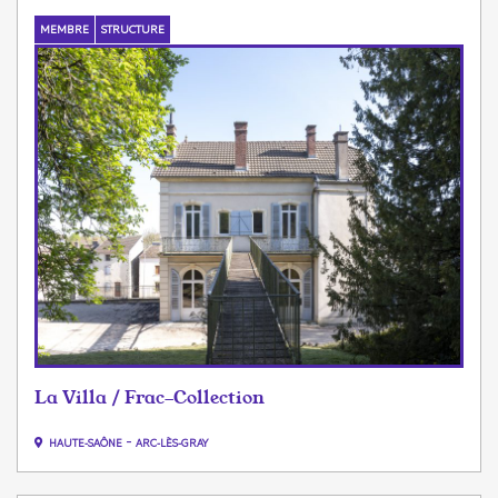
MEMBRE
STRUCTURE
La Villa / Frac-Collection
-
HAUTE-SAÔNE
ARC-LÈS-GRAY