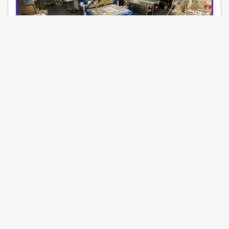
Médiathèque François Mitterrand
-
HAUTE-SAÔNE
HÉRICOURT