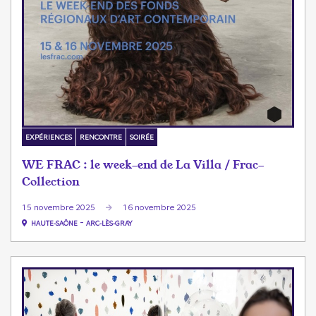
EXPÉRIENCES
RENCONTRE
SOIRÉE
WE FRAC : le week-end de La Villa / Frac-
Collection
15 novembre 2025
16 novembre 2025
-
HAUTE-SAÔNE
ARC-LÈS-GRAY