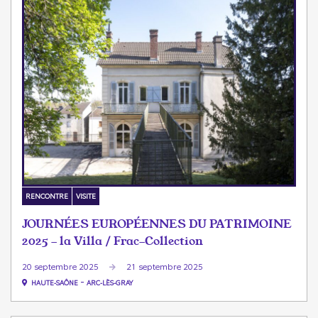
RENCONTRE
VISITE
JOURNÉES EUROPÉENNES DU PATRIMOINE
2025 - la Villa / Frac-Collection
20 septembre 2025
21 septembre 2025
-
HAUTE-SAÔNE
ARC-LÈS-GRAY