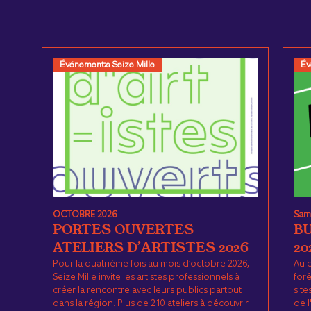
Événements Seize Mille
Év
OCTOBRE 2026
Same
PORTES OUVERTES
B
ATELIERS D’ARTISTES 2026
20
Pour la quatrième fois au mois d’octobre 2026,
Au 
Seize Mille invite les artistes professionnels à
forê
créer la rencontre avec leurs publics partout
site
dans la région. Plus de 210 ateliers à découvrir
de l