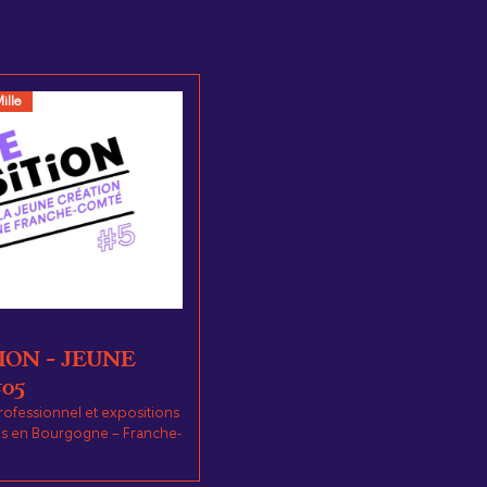
ille
ION – JEUNE
05
fessionnel et expositions
·es en Bourgogne – Franche-