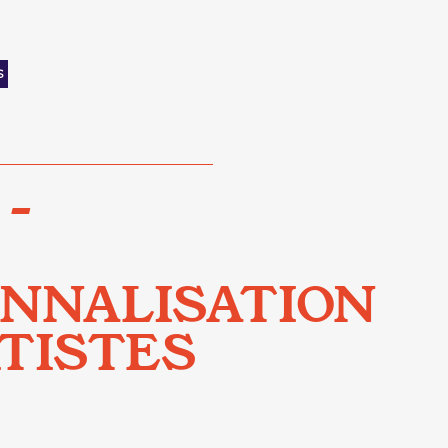
S
 –
ONNALISATION
TISTES