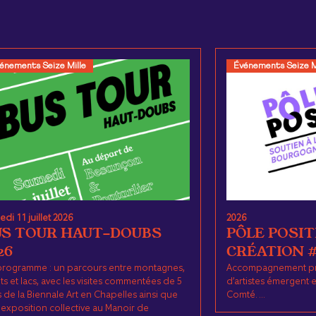
énements Seize Mille
Événements Seize M
di 11 juillet 2026
2026
US TOUR HAUT-DOUBS
PÔLE POSIT
26
CRÉATION #
programme : un parcours entre montagnes,
Accompagnement pro
ts et lacs, avec les visites commentées de 5
d’artistes émergent
s de la Biennale Art en Chapelles ainsi que
Comté. ...
'exposition collective au Manoir de