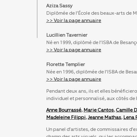
Aziza Sassy
Diplômée de l’École des beaux-arts de Ma
>> Voir la page annuaire
Lucillien Tavernier
Né en 1999, diplômé de l’ISBA de Besanço
>> Voir la page annuaire
Florette Templier
Née en 1996, diplômée de l’ISBA de Besa
>> Voir la page annuaire
Pendant deux ans, ils et elles bénéfici
individuel et personnalisé, aux côtés de 
Anne Bourrassé
,
Marie Cantos
,
Camille 
Madeleine Filippi
,
Jeanne Mathas
,
Lena 
Un panel d’artistes, de commissaires d’ex
champ des arts visuels, qui les accompa