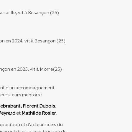
rseille, vit à Besançon (25)
n en 2024, vit à Besançon (25)
nçon en 2025, vit à Morre(25)
eront d’un accompagnement
leurs leurs mentors :
Debrabant,
Florent Dubois
,
Peyrard
et
Mathilde Rosier
.
position et d’acteur·rice·s du
gneront dans la construction de