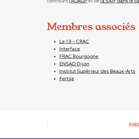
concours
l'ADAGP
et de
la SAIF dans le ca
Membres associés
Le 19 – CRAC
Interface
FRAC Bourgogne
ENSAD Dijon
Institut Supérieur des Beaux-Arts
Fertile
PORT