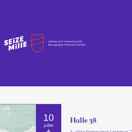
10
Halle 38
juillet
3, allée Geneviève Laroque, 