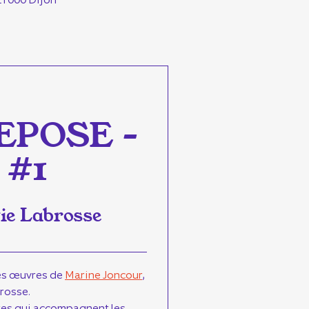
EPOSE –
 #1
ie Labrosse
les œuvres de
Marine Joncour
,
rosse.
xtes qui accompagnent les