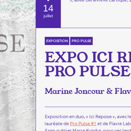
14
juillet
EXPOSITION
PRO PULSE
EXPO ICI R
PRO PULSE
Marine Joncour & Flav
Exposition en duo, « Ici Repose », avec 
lauréate de
Pro Pulse #1
et de Flavie Lab
Sans oublier Marie Kundig, pour ces te