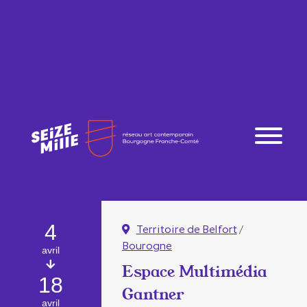
4
Territoire de Belfort
/
Bourogne
avril
Espace Multimédia
18
Gantner
avril