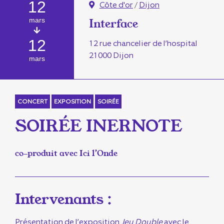
12
Côte d'or
/
Dijon
mars
Interface
12
12 rue chancelier de l’hospital
21000 Dijon
mars
CONCERT
EXPOSITION
SOIRÉE
SOIRÉE INERNOTE
co-produit avec Ici l’Onde
Intervenants :
Présentation de l’exposition
Jeu Double
avec le