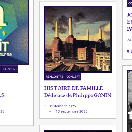
C
J
E
P
20
E
CONCERT
RENCONTRE
CONCERT
HISTOIRE DE FAMILLE -
Dédicace de Philippe GONIN
.S
13 septembre 2025
13 septembre 2025
025