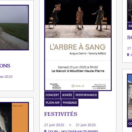
R
S
27
IONS
ai 2025
CONCERT
SOIRÉE
PERFORMANCE
PLEIN AIR
FINISSAGE
FESTIVITÉS
C
21 juin 2025
21 juin 2025
-
DOUBS
MOUTHIER-HAUTE-PIERRE