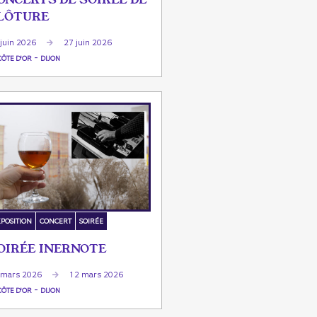
LÔTURE
 juin 2026
27 juin 2026
-
CÔTE D'OR
DIJON
POSITION
CONCERT
SOIRÉE
OIRÉE INERNOTE
 mars 2026
12 mars 2026
-
CÔTE D'OR
DIJON