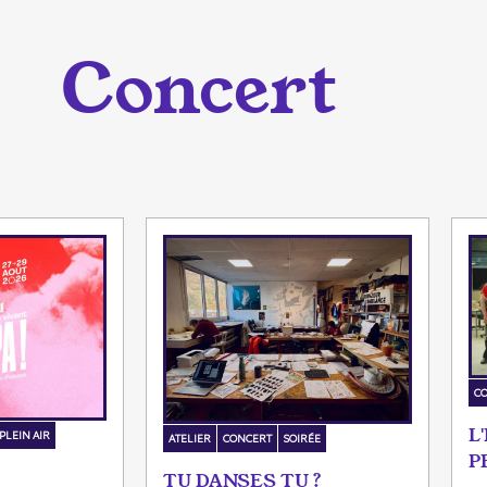
Concert
C
L
PLEIN AIR
ATELIER
CONCERT
SOIRÉE
P
TU DANSES TU ?