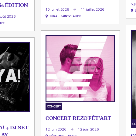
5 j
6e ÉDITION
10 juillet 2026
11 juillet 2026
-
août 2026
JURA
SAINT-CLAUDE
AYE
CONCERT
CONCERT REZO'FÊT'ART
C
! + DJ SET
12 juin 2026
12 juin 2026
LAY
C
-