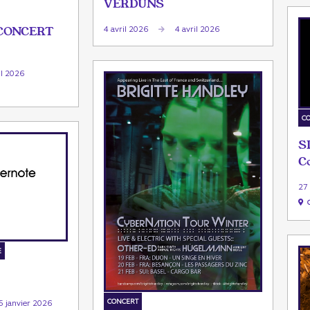
VERDUNS
 CONCERT
4 avril 2026
4 avril 2026
il 2026
C
S
C
27
E
CONCERT
5 janvier 2026