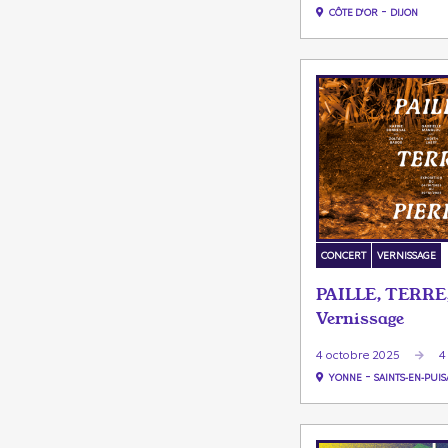
-
CÔTE D'OR
DIJON
CONCERT
VERNISSAGE
PAILLE, TERRE
Vernissage
4 octobre 2025
4
-
YONNE
SAINTS-EN-PUIS