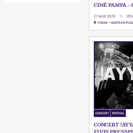
CINÉ PAMPA - 
27 août 2026
29 
-
YONNE
SAINTS-EN-PUIS
CONCERT
FESTIVAL
CONCERT !AYYA
ELVIS PRESSP