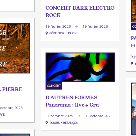
CONCERT DARK ELECTRO
ROCK
19 février 2026
19 février 2026
C
-
CÔTE D'OR
DIJON
P
F
9 j
CONCERT
, PIERRE -
D'AUTRES FORMES -
Panorama : live + Gru
 octobre 2025
AYE
31 octobre 2025
31 octobre 2025
-
DOUBS
BESANÇON