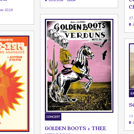
CÔTE D'OR
DIJON
C
ai 2026
27
EX
S
12
CONCERT
GOLDEN BOOTS + THEE