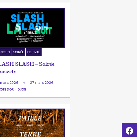
ONCERT
SOIRÉE
FESTIVAL
LASH SLASH - Soirée
oncerts
 mars 2026
27 mars 2026
-
CÔTE D'OR
DIJON