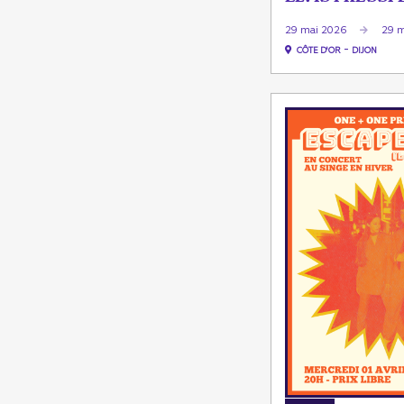
29 mai 2026
29 m
-
CÔTE D'OR
DIJON