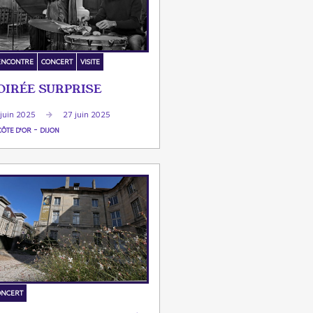
ENCONTRE
CONCERT
VISITE
OIRÉE SURPRISE
 juin 2025
27 juin 2025
-
CÔTE D'OR
DIJON
ONCERT