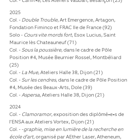
Col. -
Canin•e
, Les Ateliers Vauban, Besançon (25)
2025
Col. -
Double Trouble
, Art Emergence, Artagon,
Fondation Fiminco et FRAC Ile de France (92)
Solo -
Cours vite mords fort
, Esox Lucius, Saint
Maurice lès Chateauneuf (71)
Col. -
Sous la poussière
, dans le cadre de Pôle
Position #4, Musée Beurnier Rossel, Montbéliard
(25)
Col. -
La Mue
, Ateliers Halle 38, Dijon (21)
Col. -
Sur les cendres
, dans le cadre de Pôle Position
#4, Musée des Beaux-Arts, Dole (39)
Col. -
Aspersa
, Ateliers Halle 38, Dijon (21)
2024
Col. -
Clamoramor
, exposition des diplômé•e•s de
l’ENSA aux Ateliers Vortex, Dijon (21)
Col. - -
graphie, mise en lumière de la recherche en
école d’art
, organisé par AEther Laser, Atheneum,