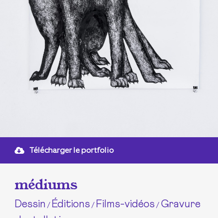
Télécharger le portfolio
médiums
Dessin
Éditions
Films-vidéos
Gravure
/
/
/