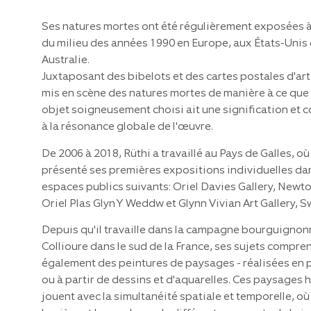
Ses natures mortes ont été régulièrement exposées à
du milieu des années 1990 en Europe, aux États-Unis 
Australie.
Juxtaposant des bibelots et des cartes postales d'art
mis en scène des natures mortes de manière à ce qu
objet soigneusement choisi ait une signification et 
à la résonance globale de l'œuvre.
De 2006 à 2018, Rüthi a travaillé au Pays de Galles, où 
présenté ses premières expositions individuelles dan
espaces publics suivants: Oriel Davies Gallery, Newt
Oriel Plas Glyn Y Weddw et Glynn Vivian Art Gallery, 
Depuis qu'il travaille dans la campagne bourguignon
Collioure dans le sud de la France, ses sujets compre
également des peintures de paysages - réalisées en p
ou à partir de dessins et d'aquarelles. Ces paysages 
jouent avec la simultanéité spatiale et temporelle, où 