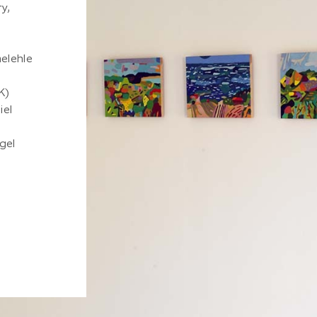
y,
Dessin
Peinture
/
7 chemin d’Allerey, 21230 Jouey
melehle
06 41 93 48 43
andreasruethi@gmail.com
K)
Site internet
iel
Instagram
igel
Cartographie des artistes