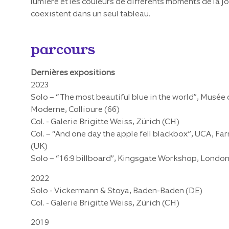
lumière et les couleurs de différents moments de la j
coexistent dans un seul tableau.
parcours
Dernières expositions
2023
Solo – “The most beautiful blue in the world”, Musée 
Moderne, Collioure (66)
Col. - Galerie Brigitte Weiss, Zürich (CH)
Col. – “And one day the apple fell blackbox”, UCA, F
(UK)
Solo – “16:9 billboard”, Kingsgate Workshop, London
2022
Solo - Vickermann & Stoya, Baden-Baden (DE)
Col. - Galerie Brigitte Weiss, Zürich (CH)
2019