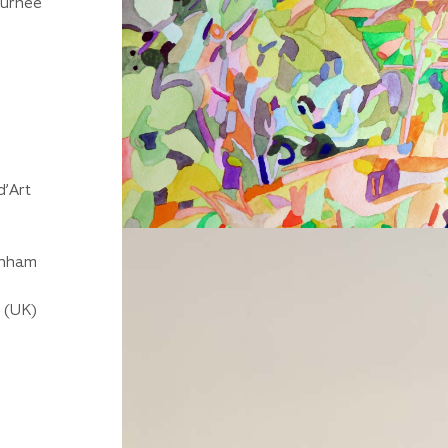
ournée
d’Art
arnham
 (UK)
Télécharger texte exposition Collio
médiums