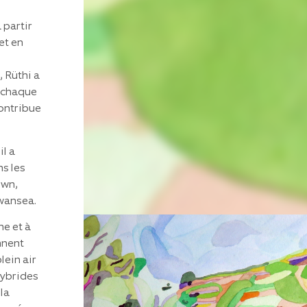
 partir
et en
, Rüthi a
e chaque
contribue
il a
s les
own,
Swansea.
ne et à
nnent
lein air
hybrides
la