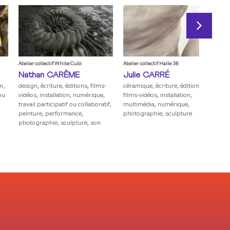
elier collectif White Cubi
Atelier collectif Halle 38
Atelier col
athan
CARÊME
Julie
CARRÉ
Fausti
esign, écriture, éditions, films-
céramique, écriture, éditions,
installati
idéos, installation, numérique,
films-vidéos, installation,
avail participatif ou collaboratif,
multimédia, numérique,
einture, performance,
photographie, sculpture
hotographie, sculpture, son