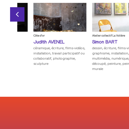
Côte d'or
Atelier collectif La Volière
X
Judith
AVENEL
Simon
BART
céramique, écriture, films-vidéos,
dessin, écriture, films-vidéos,
ie
installation, travail participatif ou
graphisme, installation,
collaboratif, photographie,
multimédia, numérique, papier
sculpture
découpé, peinture, peinture
murale