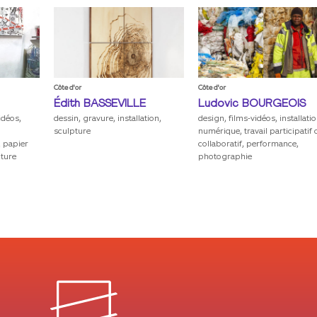
Côte d'or
Côte d'or
At
Édith
BASSEVILLE
Ludovic
BOURGEOIS
N
dessin, gravure, installation,
design, films-vidéos, installation,
d
sculpture
numérique, travail participatif ou
v
collaboratif, performance,
tr
photographie
p
p