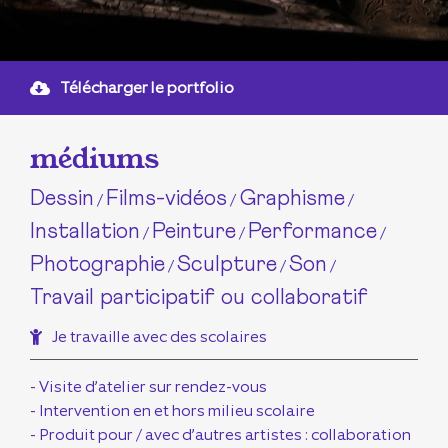
Télécharger le portfolio
médiums
Dessin
Films-vidéos
Graphisme
/
/
/
Installation
Peinture
Performance
/
/
/
Photographie
Sculpture
Son
/
/
/
Travail participatif ou collaboratif
Je travaille avec des scolaires
- Visite d’atelier sur rendez-vous
- Intervention en et hors milieu scolaire
- Produit pour / avec d’autres artistes : collaboration